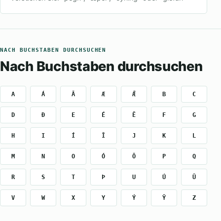
NACH BUCHSTABEN DURCHSUCHEN
Nach Buchstaben durchsuchen
A
Á
Ā
Æ
Ǣ
B
C
D
Ð
E
É
Ē
F
G
H
I
Í
Ī
J
K
L
M
N
O
Ó
Ō
P
Q
R
S
T
Þ
U
Ú
Ū
V
W
X
Y
Ý
Ȳ
Z