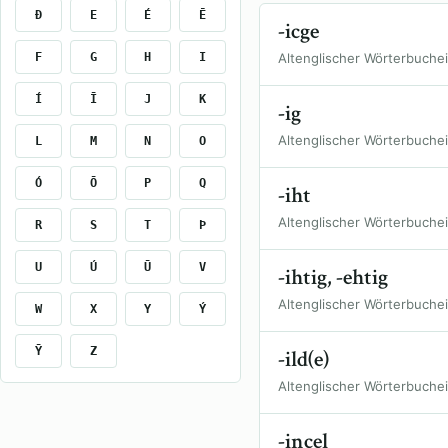
Ð
E
É
Ē
-icge
F
G
H
I
Altenglischer Wörterbuche
Í
Ī
J
K
-ig
Altenglischer Wörterbuche
L
M
N
O
Ó
Ō
P
Q
-iht
Altenglischer Wörterbuche
R
S
T
Þ
U
Ú
Ū
V
-ihtig, -ehtig
Altenglischer Wörterbuche
W
X
Y
Ý
Ȳ
Z
-ild(e)
Altenglischer Wörterbuche
-incel