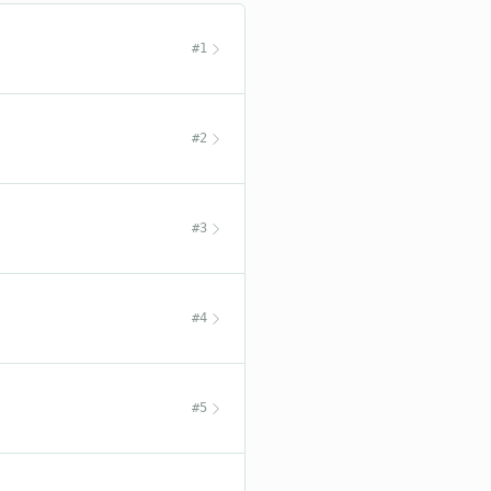
#1
#2
#3
#4
#5