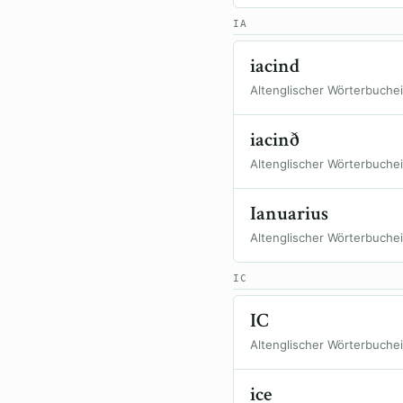
IA
iacind
Altenglischer Wörterbuche
iacinð
Altenglischer Wörterbuche
Ianuarius
Altenglischer Wörterbuche
IC
IC
Altenglischer Wörterbuche
ice