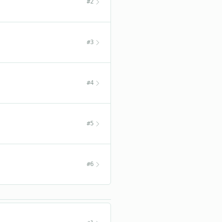
#2
#3
#4
#5
#6