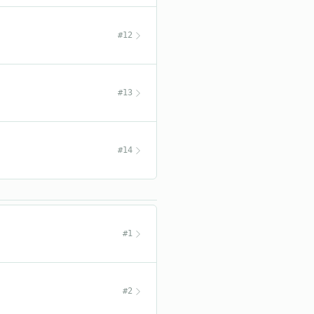
#12
#13
#14
#1
#2