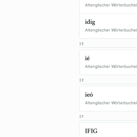
Altenglischer Wörterbuche
idig
Altenglischer Wörterbuche
IÉ
ié
Altenglischer Wörterbuche
IE
ieó
Altenglischer Wörterbuche
IF
IFIG