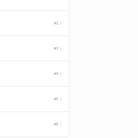
#2
#3
#4
#5
#6