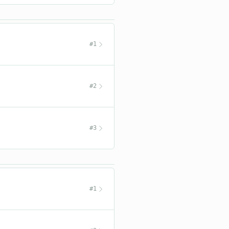
#1
#2
#3
#1