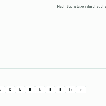
Nach Buchstaben durchsuch
id
ié
ie
if
ig
ii
il
im
in