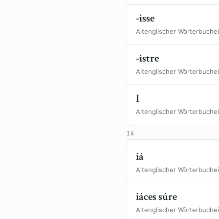
-isse
Altenglischer Wörterbuche
-istre
Altenglischer Wörterbuche
I
Altenglischer Wörterbuche
IÁ
iá
Altenglischer Wörterbuche
iáces súre
Altenglischer Wörterbuche