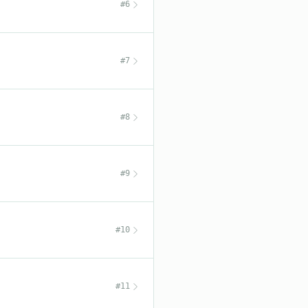
#6
#7
#8
#9
#10
#11