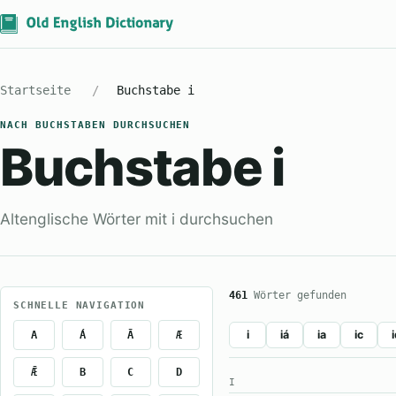
Startseite
Buchstabe i
NACH BUCHSTABEN DURCHSUCHEN
Buchstabe i
Altenglische Wörter mit i durchsuchen
461
Wörter gefunden
SCHNELLE NAVIGATION
A
Á
Ā
Æ
i
iá
ia
ic
Ǣ
B
C
D
I