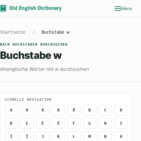
Menu
Startseite
Buchstabe w
NACH BUCHSTABEN DURCHSUCHEN
Buchstabe w
Altenglische Wörter mit w durchsuchen
SCHNELLE NAVIGATION
A
Á
Ā
Æ
Ǣ
B
C
D
Ð
E
É
Ē
F
G
H
I
Í
Ī
J
K
L
M
N
O