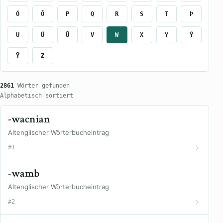
Ó
Ō
P
Q
R
S
T
Þ
U
Ú
Ū
V
W
X
Y
Ý
Ȳ
Z
2861
Wörter gefunden
Alphabetisch sortiert
-wacnian
Altenglischer Wörterbucheintrag
#1
-wamb
Altenglischer Wörterbucheintrag
#2