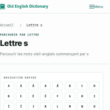
Menu
Accueil
Lettre s
PARCOURIR PAR LETTRE
Lettre s
Parcourir les mots vieil-anglais commençant par s
NAVIGATION RAPIDE
A
Á
Ā
Æ
Ǣ
B
C
D
Ð
E
É
Ē
F
G
H
I
Í
Ī
J
K
L
M
N
O