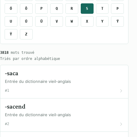
Ó
Ō
P
Q
R
S
T
Þ
U
Ú
Ū
V
W
X
Y
Ý
Ȳ
Z
3818
mots trouvé
Triés par ordre alphabétique
-saca
Entrée du dictionnaire vieil-anglais
#1
-sacend
Entrée du dictionnaire vieil-anglais
#2