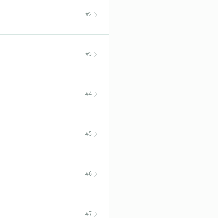
#2
#3
#4
#5
#6
#7