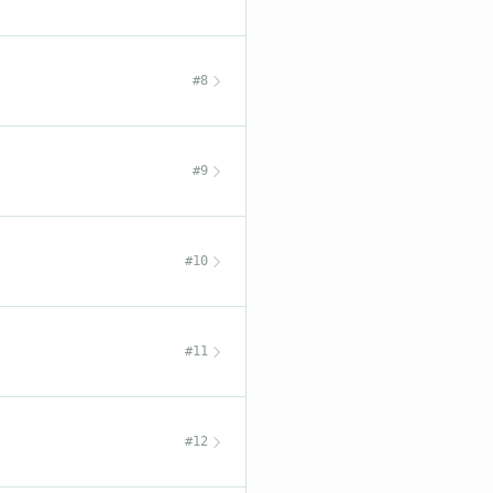
#8
#9
#10
#11
#12