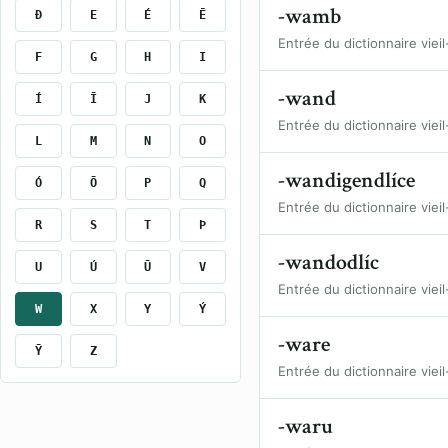
-wamb
Ð
E
É
Ē
Entrée du dictionnaire vieil
F
G
H
I
-wand
Í
Ī
J
K
Entrée du dictionnaire vieil
L
M
N
O
-wandigendlíce
Ó
Ō
P
Q
Entrée du dictionnaire vieil
R
S
T
Þ
-wandodlíc
U
Ú
Ū
V
Entrée du dictionnaire vieil
W
X
Y
Ý
-ware
Ȳ
Z
Entrée du dictionnaire vieil
-waru