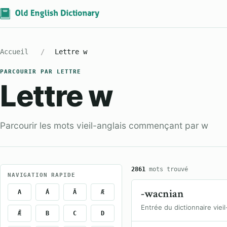
Accueil
Lettre w
PARCOURIR PAR LETTRE
Lettre w
Parcourir les mots vieil-anglais commençant par w
2861
mots trouvé
NAVIGATION RAPIDE
-wacnian
A
Á
Ā
Æ
Entrée du dictionnaire vieil
Ǣ
B
C
D