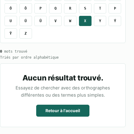
Ó
Ō
P
Q
R
S
T
Þ
U
Ú
Ū
V
W
X
Y
Ý
Ȳ
Z
0
mots trouvé
Triés par ordre alphabétique
Aucun résultat trouvé.
Essayez de chercher avec des orthographes
différentes ou des termes plus simples.
Retour à l'accueil