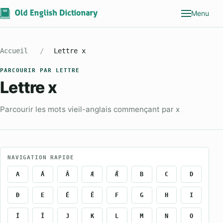
Menu
Accueil
Lettre x
PARCOURIR PAR LETTRE
Lettre x
Parcourir les mots vieil-anglais commençant par x
NAVIGATION RAPIDE
A
Á
Ā
Æ
Ǣ
B
C
D
Ð
E
É
Ē
F
G
H
I
Í
Ī
J
K
L
M
N
O