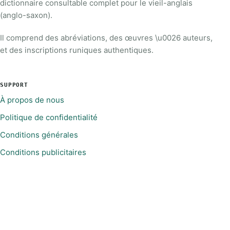
dictionnaire consultable complet pour le vieil-anglais
(anglo-saxon).
Il comprend des abréviations, des œuvres \u0026 auteurs,
et des inscriptions runiques authentiques.
SUPPORT
À propos de nous
Politique de confidentialité
Conditions générales
Conditions publicitaires
LIENS RAPIDES
A
Á
Ā
Æ
Ǣ
B
C
D
Ð
E
É
Ē
F
G
H
I
Í
Ī