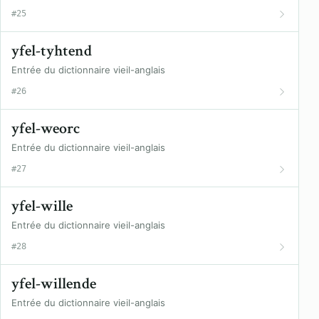
#25
yfel-tyhtend
Entrée du dictionnaire vieil-anglais
#26
yfel-weorc
Entrée du dictionnaire vieil-anglais
#27
yfel-wille
Entrée du dictionnaire vieil-anglais
#28
yfel-willende
Entrée du dictionnaire vieil-anglais