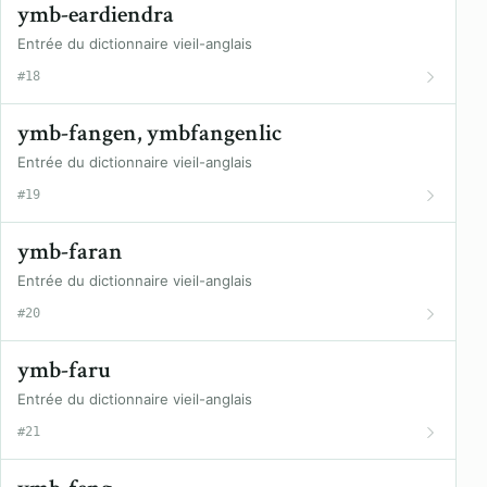
ymb-eardiendra
Entrée du dictionnaire vieil-anglais
#18
ymb-fangen, ymbfangenlic
Entrée du dictionnaire vieil-anglais
#19
ymb-faran
Entrée du dictionnaire vieil-anglais
#20
ymb-faru
Entrée du dictionnaire vieil-anglais
#21