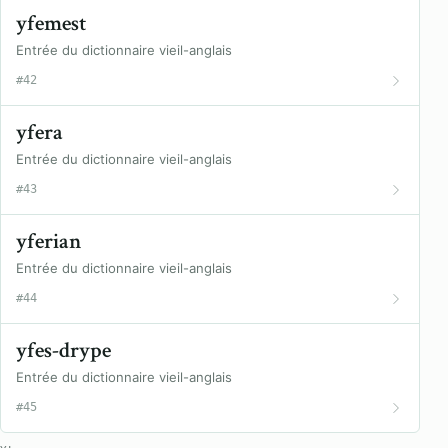
yfemest
Entrée du dictionnaire vieil-anglais
#42
yfera
Entrée du dictionnaire vieil-anglais
#43
yferian
Entrée du dictionnaire vieil-anglais
#44
yfes-drype
Entrée du dictionnaire vieil-anglais
#45