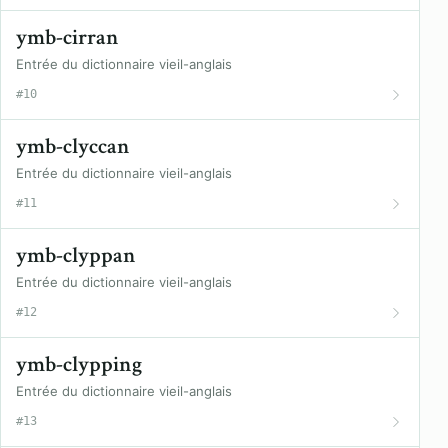
ymb-cirran
Entrée du dictionnaire vieil-anglais
#10
ymb-clyccan
Entrée du dictionnaire vieil-anglais
#11
ymb-clyppan
Entrée du dictionnaire vieil-anglais
#12
ymb-clypping
Entrée du dictionnaire vieil-anglais
#13