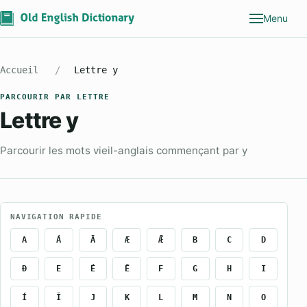
Menu
Accueil
Lettre y
PARCOURIR PAR LETTRE
Lettre y
Parcourir les mots vieil-anglais commençant par y
NAVIGATION RAPIDE
A
Á
Ā
Æ
Ǣ
B
C
D
Ð
E
É
Ē
F
G
H
I
Í
Ī
J
K
L
M
N
O