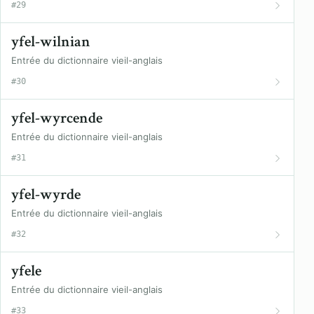
#29
yfel-wilnian
Entrée du dictionnaire vieil-anglais
#30
yfel-wyrcende
Entrée du dictionnaire vieil-anglais
#31
yfel-wyrde
Entrée du dictionnaire vieil-anglais
#32
yfele
Entrée du dictionnaire vieil-anglais
#33