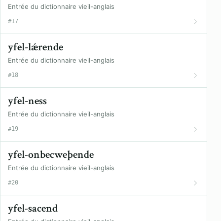
Entrée du dictionnaire vieil-anglais
#17
yfel-lǽrende
Entrée du dictionnaire vieil-anglais
#18
yfel-ness
Entrée du dictionnaire vieil-anglais
#19
yfel-onbecweþende
Entrée du dictionnaire vieil-anglais
#20
yfel-sacend