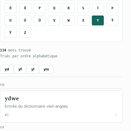
Ó
Ō
P
Q
R
S
T
Þ
U
Ú
Ū
V
W
X
Y
Ý
Ȳ
Z
134
mots trouvé
Triés par ordre alphabétique
yd
yf
yl
ym
YD
ydwe
Entrée du dictionnaire vieil-anglais
#1
YF