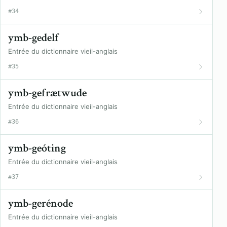
#34
ymb-gedelf
Entrée du dictionnaire vieil-anglais
#35
ymb-gefrætwude
Entrée du dictionnaire vieil-anglais
#36
ymb-geóting
Entrée du dictionnaire vieil-anglais
#37
ymb-gerénode
Entrée du dictionnaire vieil-anglais