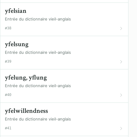
yfelsian
Entrée du dictionnaire vieil-anglais
#38
yfelsung
Entrée du dictionnaire vieil-anglais
#39
yfelung, yflung
Entrée du dictionnaire vieil-anglais
#40
yfelwillendness
Entrée du dictionnaire vieil-anglais
#41