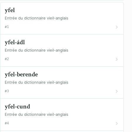
yfel
Entrée du dictionnaire vieil-anglais
#1
yfel-ádl
Entrée du dictionnaire vieil-anglais
#2
yfel-berende
Entrée du dictionnaire vieil-anglais
#3
yfel-cund
Entrée du dictionnaire vieil-anglais
#4