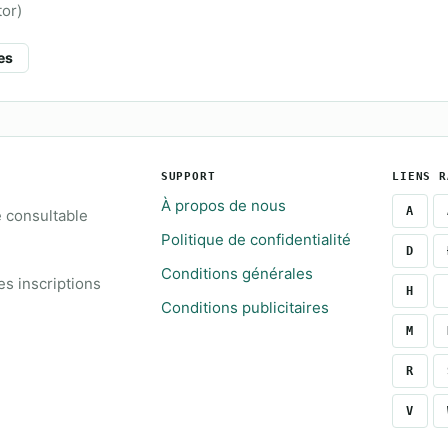
tor)
es
SUPPORT
LIENS R
À propos de nous
A
e consultable
Politique de confidentialité
D
Conditions générales
s inscriptions
H
Conditions publicitaires
M
R
V