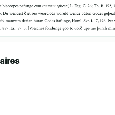
Be bisceopes pafunge
cum consensu episcopi,
L. Ecg. C. 26; Th. ii. 152,
 6. Ðú wéndest ðæt seó weord ðás woruld wende búton Godes geþeahte
fol mannum derian bútan Godes ðafunge, Homl. Skt. i. 17, 196. Þet
. 887; Erl. 87. 3. [Vlesches fondunge goð to uorð upe me þurch min 
aires