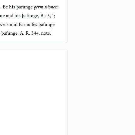
 3. Be his þafunge
permissionem
 and his þafunge, Bt. 5, 1;
 weas mid Earnulfes þafunge
þafunge, A. R. 344, note.]