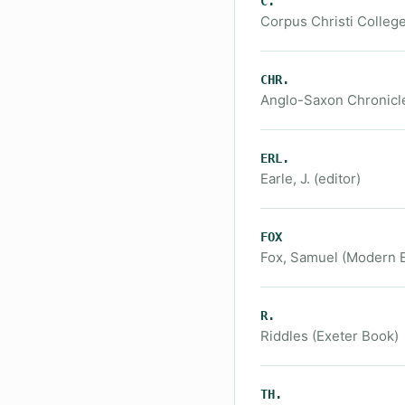
C.
Corpus Christi Colleg
CHR.
Anglo-Saxon Chronicl
ERL.
Earle, J. (editor)
FOX
Fox, Samuel (Modern En
R.
Riddles (Exeter Book)
TH.