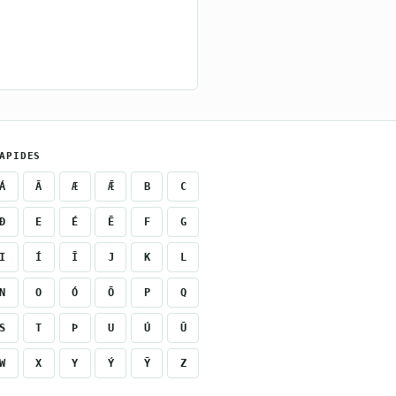
APIDES
Á
Ā
Æ
Ǣ
B
C
Ð
E
É
Ē
F
G
I
Í
Ī
J
K
L
N
O
Ó
Ō
P
Q
S
T
Þ
U
Ú
Ū
W
X
Y
Ý
Ȳ
Z