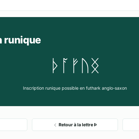
n runique
ᚦᚪᚠᚢᛝ
Inscription runique possible en futhark anglo-saxon
Retour à la lettre Þ