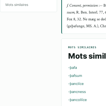
Mots similaires
f. Consent, permission
:-- 
suam,
R. Ben. Interl. 77,
Fox 8, 32. Ne mæg se deó
(geþafunge, MS. A.), Chr
MOTS SIMILAIRES
Mots simil
-þafa
-þafsum
-þanclíce
-þancness
-þancollíce