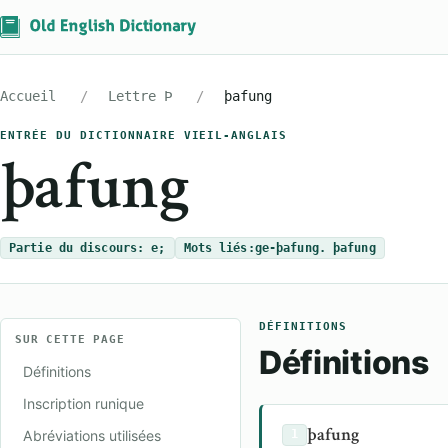
Accueil
Lettre Þ
þafung
ENTRÉE DU DICTIONNAIRE VIEIL-ANGLAIS
þafung
Partie du discours: e;
Mots liés:
ge-þafung. þafung
DÉFINITIONS
SUR CETTE PAGE
Définitions
Définitions
Inscription runique
þafung
Abréviations utilisées
1