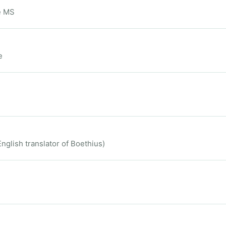
e MS
e
glish translator of Boethius)