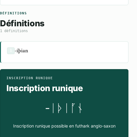
DÉFINITIONS
Définitions
1 définitions
-íþian
1
INSCRIPTION RUNIQUE
Inscription runique
-ᛁᚦᛁᚪᚾ
Inscription runique possible en futhark anglo-saxon