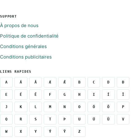
SUPPORT
À propos de nous
Politique de confidentialité
Conditions générales
Conditions publicitaires
LIENS RAPIDES
A
Á
Ā
Æ
Ǣ
B
C
D
Ð
E
É
Ē
F
G
H
I
Í
Ī
J
K
L
M
N
O
Ó
Ō
P
Q
R
S
T
Þ
U
Ú
Ū
V
W
X
Y
Ý
Ȳ
Z