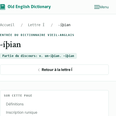
Menu
Accueil
Lettre Í
-íþian
ENTRÉE DU DICTIONNAIRE VIEIL-ANGLAIS
-íþian
Partie du discours: v. un-íþian. -iþian
Retour à la lettre Í
SUR CETTE PAGE
Définitions
Inscription runique