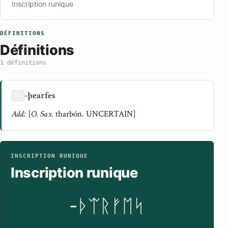
Inscription runique
DÉFINITIONS
Définitions
1 définitions
-þearfes
1
Add:
[
O. Sax.
tharbón. UNCERTAIN]
INSCRIPTION RUNIQUE
Inscription runique
-ᚦᛠᚱᚠᛖᛋ