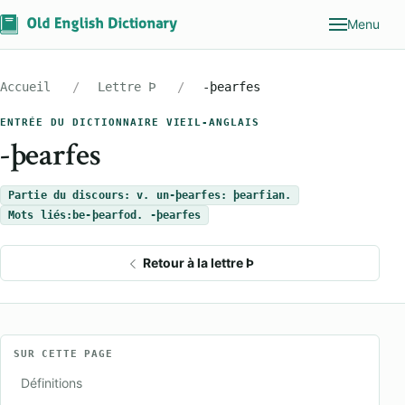
Menu
Accueil
Lettre Þ
-þearfes
ENTRÉE DU DICTIONNAIRE VIEIL-ANGLAIS
-þearfes
Partie du discours: v. un-þearfes: þearfian.
Mots liés:
be-þearfod. -þearfes
Retour à la lettre Þ
SUR CETTE PAGE
Définitions