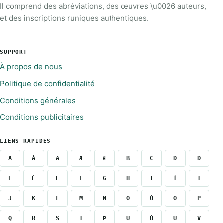
Il comprend des abréviations, des œuvres \u0026 auteurs,
et des inscriptions runiques authentiques.
SUPPORT
À propos de nous
Politique de confidentialité
Conditions générales
Conditions publicitaires
LIENS RAPIDES
A
Á
Ā
Æ
Ǣ
B
C
D
Ð
E
É
Ē
F
G
H
I
Í
Ī
J
K
L
M
N
O
Ó
Ō
P
Q
R
S
T
Þ
U
Ú
Ū
V