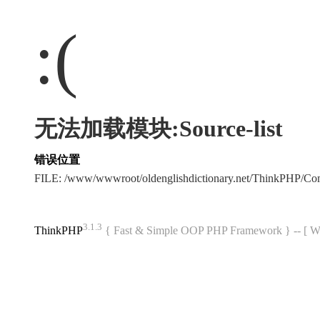
:(
无法加载模块:Source-list
错误位置
FILE: /www/wwwroot/oldenglishdictionary.net/ThinkPHP/C
3.1.3
ThinkPHP
{ Fast & Simple OOP PHP Framework } -- 