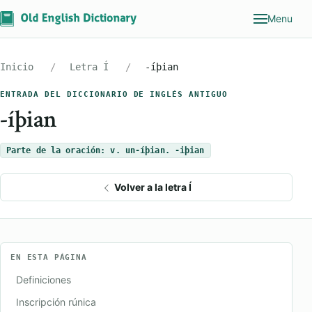
Menu
Inicio
Letra Í
-íþian
ENTRADA DEL DICCIONARIO DE INGLÉS ANTIGUO
-íþian
Parte de la oración: v. un-íþian. -iþian
Volver a la letra Í
EN ESTA PÁGINA
Definiciones
Inscripción rúnica