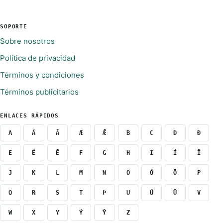
SOPORTE
Sobre nosotros
Política de privacidad
Términos y condiciones
Términos publicitarios
ENLACES RÁPIDOS
A
Á
Ā
Æ
Ǣ
B
C
D
Ð
E
É
Ē
F
G
H
I
Í
Ī
J
K
L
M
N
O
Ó
Ō
P
Q
R
S
T
Þ
U
Ú
Ū
V
W
X
Y
Ý
Ȳ
Z