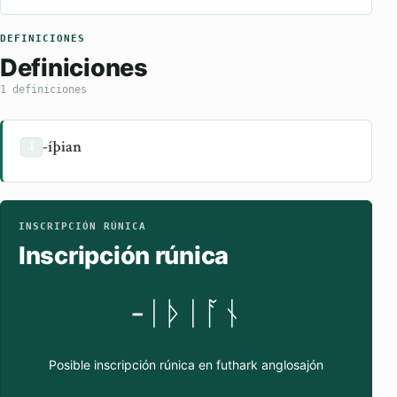
DEFINICIONES
Definiciones
1 definiciones
-íþian
1
INSCRIPCIÓN RÚNICA
Inscripción rúnica
-ᛁᚦᛁᚪᚾ
Posible inscripción rúnica en futhark anglosajón