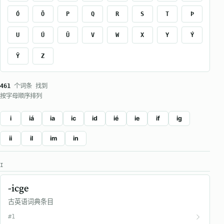
Ó
Ō
P
Q
R
S
T
Þ
U
Ú
Ū
V
W
X
Y
Ý
Ȳ
Z
461
个词条 找到
按字母顺序排列
i
iá
ia
ic
id
ié
ie
if
ig
ii
il
im
in
I
-icge
古英语词典条目
#1