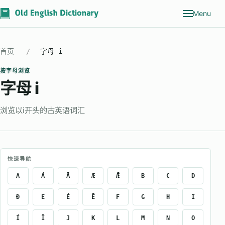
Menu
首页
字母 i
按字母浏览
字母 i
浏览以i开头的古英语词汇
快速导航
A
Á
Ā
Æ
Ǣ
B
C
D
Ð
E
É
Ē
F
G
H
I
Í
Ī
J
K
L
M
N
O