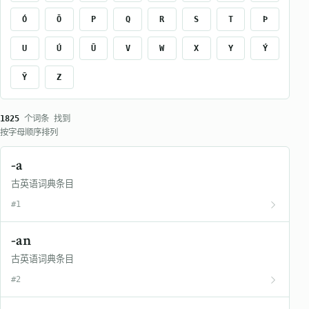
Ó
Ō
P
Q
R
S
T
Þ
U
Ú
Ū
V
W
X
Y
Ý
Ȳ
Z
1825
个词条 找到
按字母顺序排列
-a
古英语词典条目
#1
-an
古英语词典条目
#2