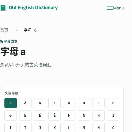
Menu
首页
字母 a
按字母浏览
字母 a
浏览以a开头的古英语词汇
快速导航
A
Á
Ā
Æ
Ǣ
B
C
D
Ð
E
É
Ē
F
G
H
I
Í
Ī
J
K
L
M
N
O