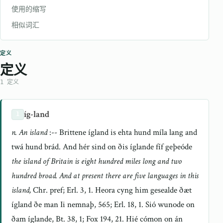
使用的缩写
相似词汇
定义
定义
1 定义
íg-land
1
n. An island
:-- Brittene ígland is ehta hund míla lang and
twá hund brád. And hér sind on ðis íglande fíf geþeóde
the island of Britain is eight hundred miles long and two
hundred broad. And at present there are five languages in this
island,
Chr. pref; Erl. 3, 1. Heora cyng him gesealde ðæt
ígland ðe man Ii nemnaþ, 565; Erl. 18, 1. Sió wunode on
ðam íglande, Bt. 38, 1; Fox 194, 21. Hié cómon on án