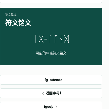
符文铭文
符文铭文
ᛁᚷ-ᛚᚪᚾᛞ
可能的年轻符文铭文
íg-búende
返回字母 Í
ígeoþ