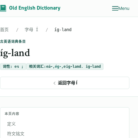
Menu
首页
字母 Í
íg-land
古英语词典条目
íg-land
词性: es ;
相关词汇:
eá-
,
ég-
,
eig-land. ig-land
返回字母 Í
本页内容
定义
符文铭文