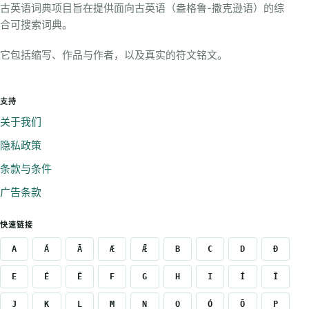
古英语词典项目旨在提供面向古英语（盎格鲁-撒克逊语）的综
合可搜索词典。
它包括缩写、作品与作者，以及真实的符文铭文。
支持
关于我们
隐私政策
条款与条件
广告条款
快速链接
A
Á
Ā
Æ
Ǣ
B
C
D
Ð
E
É
Ē
F
G
H
I
Í
Ī
J
K
L
M
N
O
Ó
Ō
P