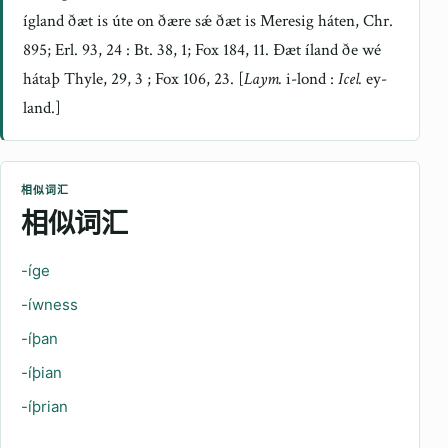
ígland ðæt is úte on ðære sǽ ðæt is Meresig háten, Chr.
895; Erl. 93, 24 : Bt. 38, 1; Fox 184, 11. Ðæt íland ðe wé
hátaþ Thyle, 29, 3 ; Fox 106, 23. [
Laym.
i-lond :
Icel.
ey-
land.]
相似词汇
相似词汇
-íge
-íwness
-íþan
-íþian
-íþrian