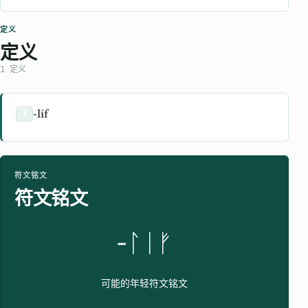
定义
定义
1 定义
-líf
1
符文铭文
符文铭文
-ᛚᛁᚠ
可能的年轻符文铭文