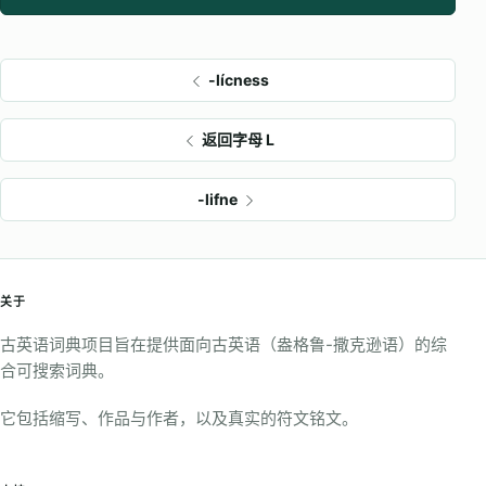
-lícness
返回字母 L
-lifne
关于
古英语词典项目旨在提供面向古英语（盎格鲁-撒克逊语）的综
合可搜索词典。
它包括缩写、作品与作者，以及真实的符文铭文。