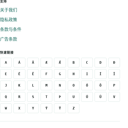
支持
关于我们
隐私政策
条款与条件
广告条款
快速链接
A
Á
Ā
Æ
Ǣ
B
C
D
Ð
E
É
Ē
F
G
H
I
Í
Ī
J
K
L
M
N
O
Ó
Ō
P
Q
R
S
T
Þ
U
Ú
Ū
V
W
X
Y
Ý
Ȳ
Z