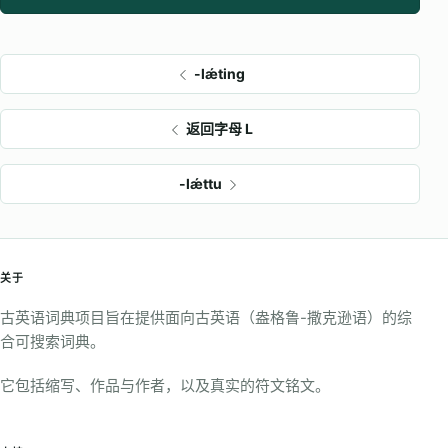
-lǽting
返回字母 L
-lǽttu
关于
古英语词典项目旨在提供面向古英语（盎格鲁-撒克逊语）的综
合可搜索词典。
它包括缩写、作品与作者，以及真实的符文铭文。