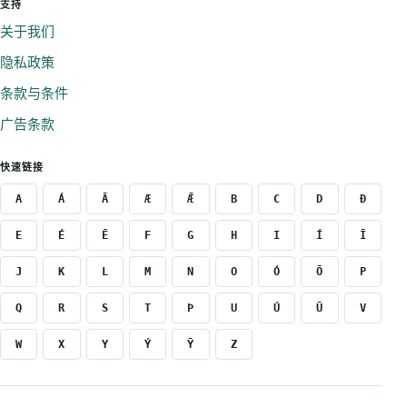
支持
关于我们
隐私政策
条款与条件
广告条款
快速链接
A
Á
Ā
Æ
Ǣ
B
C
D
Ð
E
É
Ē
F
G
H
I
Í
Ī
J
K
L
M
N
O
Ó
Ō
P
Q
R
S
T
Þ
U
Ú
Ū
V
W
X
Y
Ý
Ȳ
Z