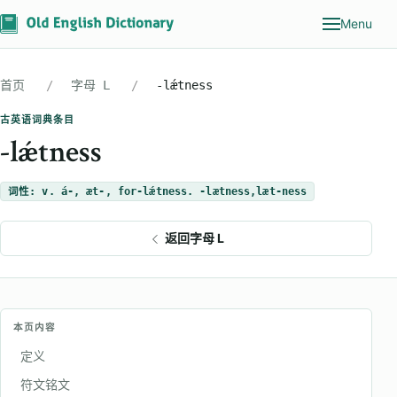
Menu
首页
字母 L
-lǽtness
古英语词典条目
-lǽtness
词性: v. á-, æt-, for-lǽtness. -lætness,læt-ness
返回字母 L
本页内容
定义
符文铭文