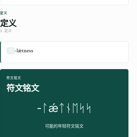
定义
定义
1 定义
-lǽtness
1
符文铭文
符文铭文
-ᛚǽᛏᚾᛖᛋᛋ
可能的年轻符文铭文