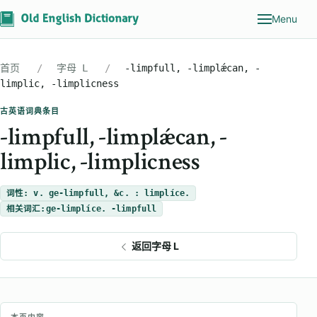
Menu
首页
字母 L
-limpfull, -limplǽcan, -
limplic, -limplicness
古英语词典条目
-limpfull, -limplǽcan, -
limplic, -limplicness
词性: v. ge-limpfull, &c. : limplíce.
相关词汇:
ge-limplíce. -limpfull
返回字母 L