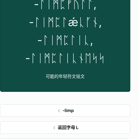
-ᛚᛁᛗᛈᚠᚢᛚᛚ,
-ᛚᛁᛗᛈᛚǽᚳᚪᚾ,
-ᛚᛁᛗᛈᛚᛁᚳ,
-ᛚᛁᛗᛈᛚᛁᚳᚾᛖᛋᛋ
可能的年轻符文铭文
-limp
返回字母 L