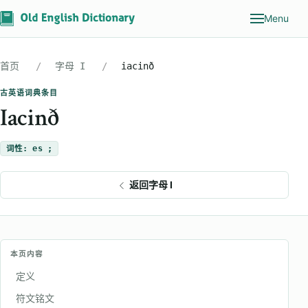
Menu
首页
字母 I
iacinð
古英语词典条目
Iacinð
词性: es ;
返回字母 I
本页内容
定义
符文铭文