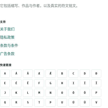
它包括缩写、作品与作者，以及真实的符文铭文。
支持
关于我们
隐私政策
条款与条件
广告条款
快速链接
A
Á
Ā
Æ
Ǣ
B
C
D
Ð
E
É
Ē
F
G
H
I
Í
Ī
J
K
L
M
N
O
Ó
Ō
P
Q
R
S
T
Þ
U
Ú
Ū
V