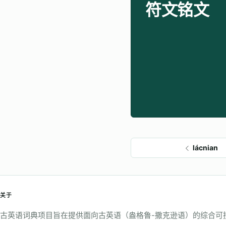
符文铭文
lácnian
关于
古英语词典项目旨在提供面向古英语（盎格鲁-撒克逊语）的综合可