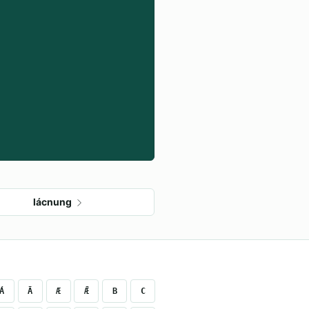
lácnung
Á
Ā
Æ
Ǣ
B
C