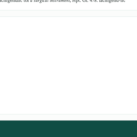
ácnigendlíc tól
a surgical instrument,
Hpt. Gl. 478. lacnigend-lic