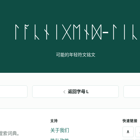
ᛚᚪᚳᚾᛁᚷᛖᚾᛞ-ᛚᛁᚳ
可能的年轻符文铭文
返回字母 L
支持
快速链接
关于我们
A
搜索词典。