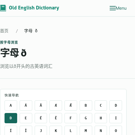
Menu
首页
字母 ð
按字母浏览
字母 ð
浏览以ð开头的古英语词汇
快速导航
A
Á
Ā
Æ
Ǣ
B
C
D
Ð
E
É
Ē
F
G
H
I
Í
Ī
J
K
L
M
N
O