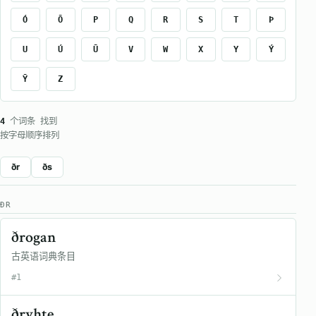
Ó
Ō
P
Q
R
S
T
Þ
U
Ú
Ū
V
W
X
Y
Ý
Ȳ
Z
4
个词条 找到
按字母顺序排列
ðr
ðs
ÐR
ðrogan
古英语词典条目
#1
ðryhte