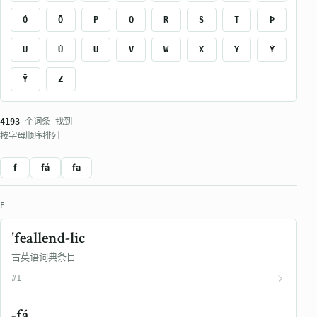
Ó
Ō
P
Q
R
S
T
Þ
U
Ú
Ū
V
W
X
Y
Ý
Ȳ
Z
4193
个词条 找到
按字母顺序排列
f
fá
fa
F
'feallend-lic
古英语词典条目
#1
-fá