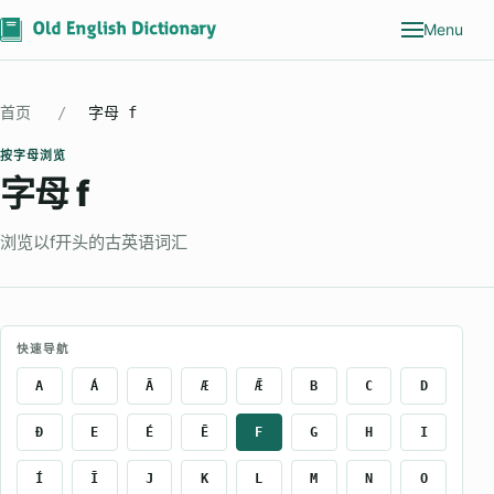
Menu
首页
字母 f
按字母浏览
字母 f
浏览以f开头的古英语词汇
快速导航
A
Á
Ā
Æ
Ǣ
B
C
D
Ð
E
É
Ē
F
G
H
I
Í
Ī
J
K
L
M
N
O