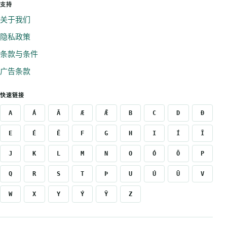
支持
关于我们
隐私政策
条款与条件
广告条款
快速链接
A
Á
Ā
Æ
Ǣ
B
C
D
Ð
E
É
Ē
F
G
H
I
Í
Ī
J
K
L
M
N
O
Ó
Ō
P
Q
R
S
T
Þ
U
Ú
Ū
V
W
X
Y
Ý
Ȳ
Z