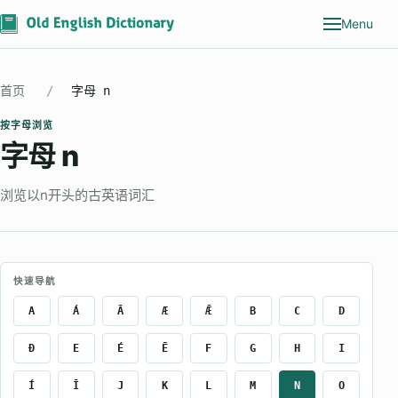
Menu
首页
字母 n
按字母浏览
字母 n
浏览以n开头的古英语词汇
快速导航
A
Á
Ā
Æ
Ǣ
B
C
D
Ð
E
É
Ē
F
G
H
I
Í
Ī
J
K
L
M
N
O