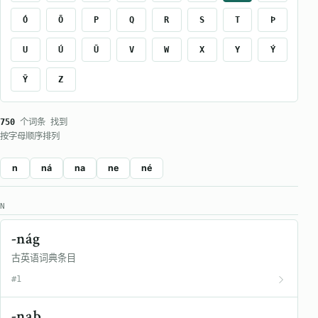
Ó
Ō
P
Q
R
S
T
Þ
U
Ú
Ū
V
W
X
Y
Ý
Ȳ
Z
750
个词条 找到
按字母顺序排列
n
ná
na
ne
né
N
-nág
古英语词典条目
#1
-naþ