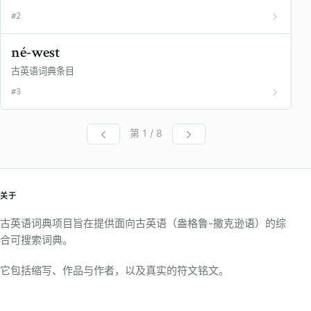
#2
né-west
古英语词典条目
#3
第 1 / 8
关于
古英语词典项目旨在提供面向古英语（盎格鲁-撒克逊语）的综
合可搜索词典。
它包括缩写、作品与作者，以及真实的符文铭文。