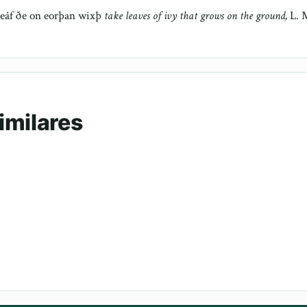
leáf ðe on eorþan wixþ
take leaves of ivy that grows on the ground,
L. M
imilares