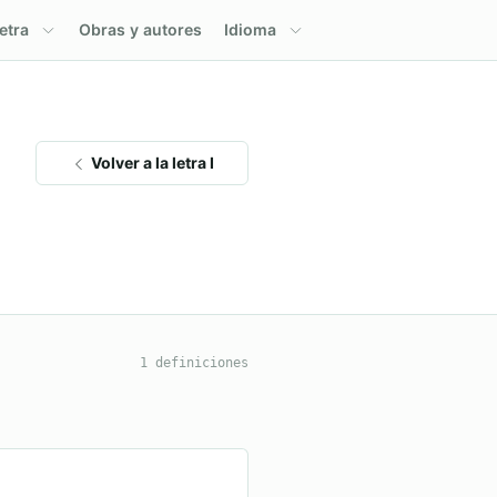
etra
Obras y autores
Idioma
Volver a la letra I
1 definiciones