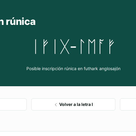
n rúnica
ᛁᚠᛁᚷ-ᛚᛖᚪᚠ
Posible inscripción rúnica en futhark anglosajón
Volver a la letra I