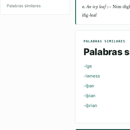
Palabras similares
n. An ivy leaf
:-- Nim ifig
ifig-leaf
PALABRAS SIMILARES
Palabras s
-íge
-íwness
-íþan
-íþian
-íþrian