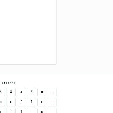
 RÁPIDOS
Á
Ā
Æ
Ǣ
B
C
Ð
E
É
Ē
F
G
I
Í
Ī
J
K
L