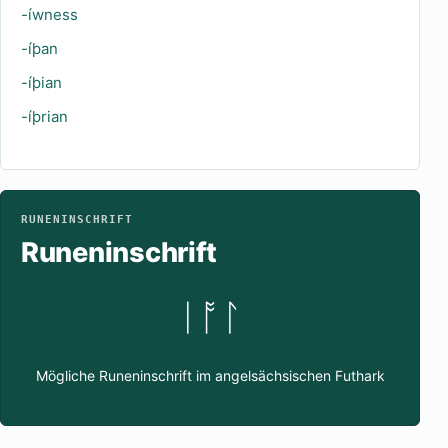
-íwness
-íþan
-íþian
-íþrian
RUNENINSCHRIFT
Runeninschrift
ᛁᚩᛚ
Mögliche Runeninschrift im angelsächsischen Futhark