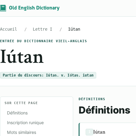
Accueil
Lettre I
Iútan
ENTRÉE DU DICTIONNAIRE VIEIL-ANGLAIS
Iútan
Partie du discours: Iútas. v. Iótas. iutan
DÉFINITIONS
SUR CETTE PAGE
Définitions
Définitions
Inscription runique
Iútan
Mots similaires
1