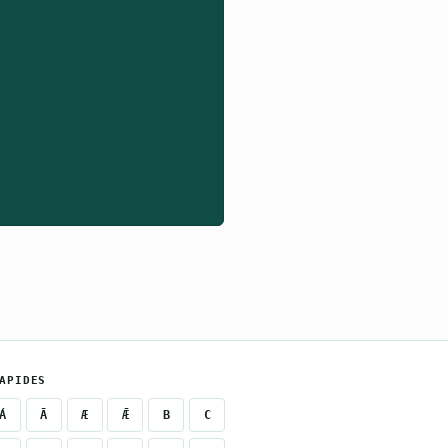
APIDES
Á
Ā
Æ
Ǣ
B
C