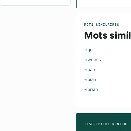
MOTS SIMILAIRES
Mots simil
-íge
-íwness
-íþan
-íþian
-íþrian
INSCRIPTION RUNIQUE